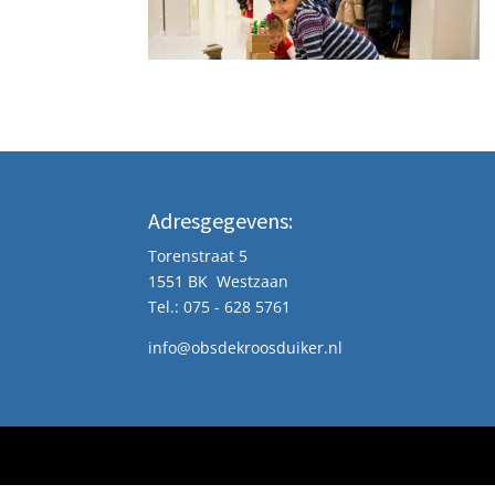
Adresgegevens:
Torenstraat 5
1551 BK Westzaan
Tel.: 075 - 628 5761
info@obsdekroosduiker.nl