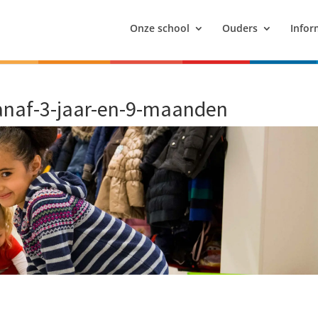
Onze school
Ouders
Infor
anaf-3-jaar-en-9-maanden