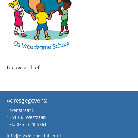
Nieuwsarchief
Adresgegevens:
Torenstraat 5
1551 BK Westzaan
Tel.: 075 - 628 5761
info@obsdekroosduiker.nl